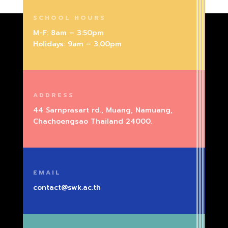
SCHOOL HOURS
M-F: 8am – 3:50pm
Holidays: 9am – 3.00pm
ADDRESS
44 Sarnprasart rd., Muang, Namuang,
Chachoengsao Thailand 24000.
EMAIL
contact@swk.ac.th